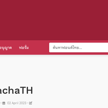
อนุญาต
ฟอรั่ม
nchaTH
•
02 April 2023
•