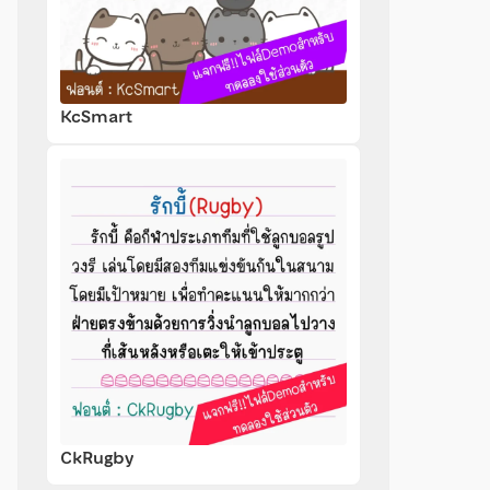
KcSmart
CkRugby