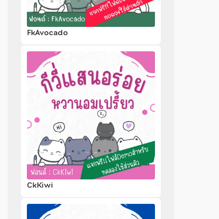
FkAvocado
CkKiwi