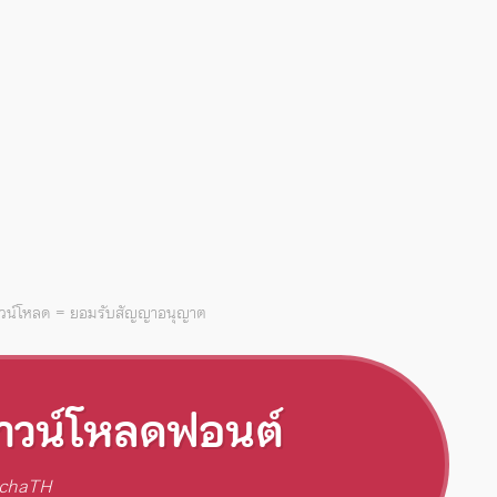
าวน์โหลด = ยอมรับสัญญาอนุญาต
าวน์โหลดฟอนต์
chaTH