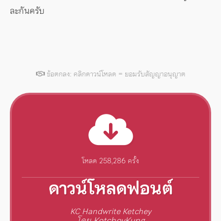
ละกันครับ
ข้อตกลง: คลิกดาวน์โหลด = ยอมรับสัญญาอนุญาต
โหลด 258,286 ครั้ง
ดาวน์โหลดฟอนต์
KC Handwrite Ketchey
โดย KetcheyKung