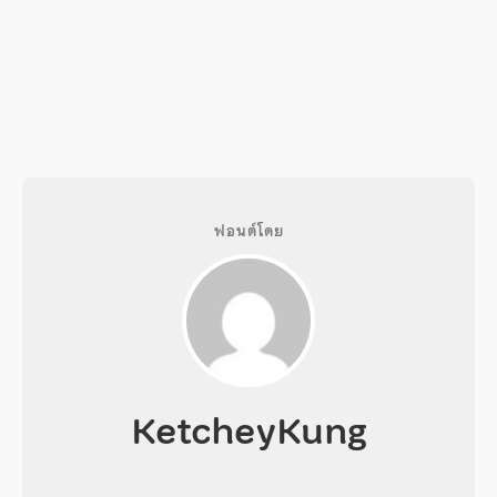
ฟอนต์โดย
KetcheyKung