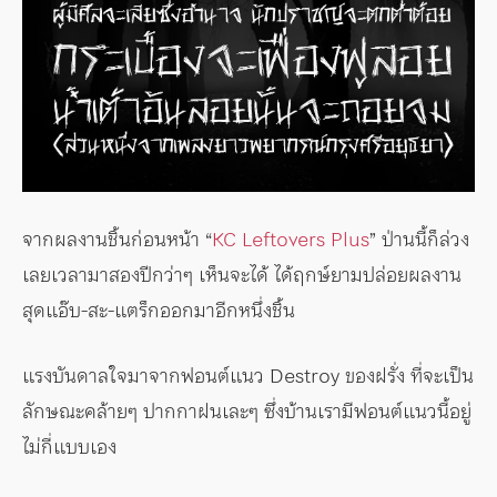
จากผลงานชิ้นก่อนหน้า “
KC Leftovers Plus
” ป่านนี้ก็ล่วง
เลยเวลามาสองปีกว่าๆ เห็นจะได้ ได้ฤกษ์ยามปล่อยผลงาน
สุดแอ๊บ-สะ-แตร็กออกมาอีกหนึ่งชิ้น
แรงบันดาลใจมาจากฟอนต์แนว Destroy ของฝรั่ง ที่จะเป็น
ลักษณะคล้ายๆ ปากกาฝนเละๆ ซึ่งบ้านเรามีฟอนต์แนวนี้อยู่
ไม่กี่แบบเอง