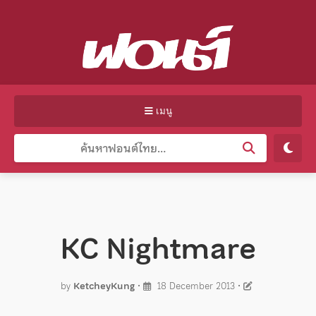
เมนู
KC Nightmare
by
KetcheyKung
•
18 December 2013
•