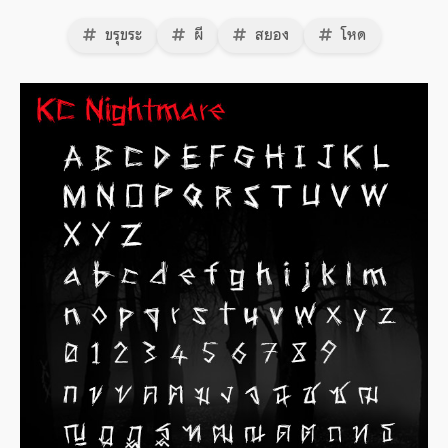
ขรุขระ
ผี
สยอง
โหด