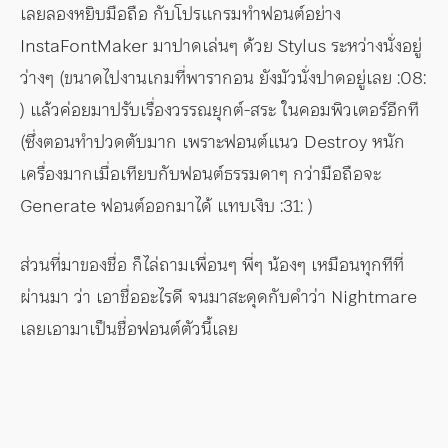
เลยลองหยิบมือถือ กับโปรแกรมทำฟอนต์อย่าง
InstaFontMaker มาปาดเล่นๆ ด้วย Stylus ระหว่างนั่งอยู่
ว่างๆ (ขนาดไปงานเกมที่พารากอน ยังมัวนั่งปาดอยู่เลย :08:
) แล้วค่อยมาปรับเรื่องวรรณยุกต์-สระ ในคอมพิวเตอร์อีกที
(ซึ่งตอนทำปวดตับมาก เพราะฟอนต์แนว Destroy หนัก
เครื่องมากเมื่อเทียบกับฟอนต์ธรรมดาๆ กว่ามือถือจะ
Generate ฟอนต์ออกมาได้ แทบเงิบ :31: )
ส่วนที่มาของชื่อ ก็ไล่ถามเพื่อนๆ พี่ๆ น้องๆ เหมือนทุกทีที่
ผ่านมา ว่า เอาชื่ออะไรดี จนมาสะดุดกับคำว่า Nightmare
เลยเอามาเป็นชื่อฟอนต์ตัวนี้เลย