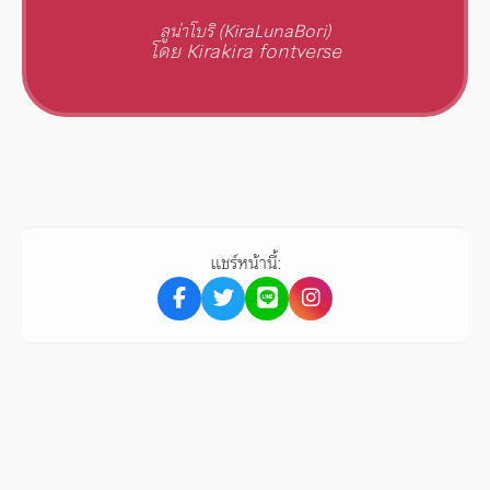
ลูน่าโบริ (KiraLunaBori)
โดย Kirakira fontverse
แชร์หน้านี้: