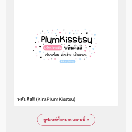
พลัมคิสสึ (KiraPlumKisstsu)
ดูฟอนต์ทั้งหมดของคนนี้ »