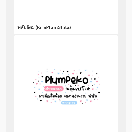
พลัมชิตะ (KiraPlumShita)