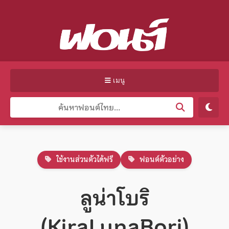
เมนู
ใช้งานส่วนตัวได้ฟรี
ฟอนต์ตัวอย่าง
ลูน่าโบริ
(KiraLunaBori)