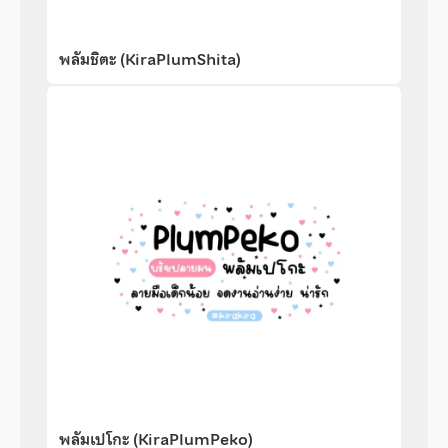
พลัมชิตะ (KiraPlumShita)
พลัมเปโกะ (KiraPlumPeko)