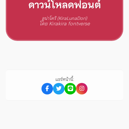
ดาวน์โหลดฟอนต์
ลูน่าโดริ (KiraLunaDori)
โดย Kirakira fontverse
แชร์หน้านี้: