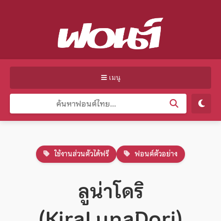
เมนู
ใช้งานส่วนตัวได้ฟรี
ฟอนต์ตัวอย่าง
ลูน่าโดริ
(KiraLunaDori)