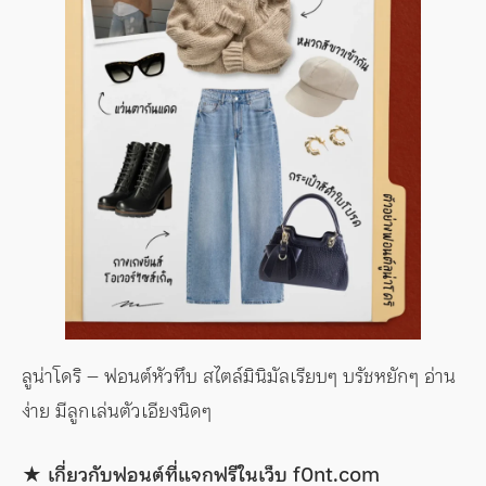
ลูน่าโดริ – ฟอนต์หัวทึบ สไตล์มินิมัลเรียบๆ บรัชหยักๆ อ่าน
ง่าย มีลูกเล่นตัวเอียงนิดๆ
★ เกี่ยวกับฟอนต์ที่แจกฟรีในเว็บ f0nt.com