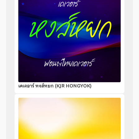
เคเจอาร์ หงส์หยก (KJR HONGYOK)