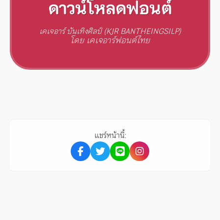
ดาวน์โหลดฟอนต์
เคเจอาร์ บันเทิงศิลป์ (KJR BANTHEINGSILP)
โดย เคเจอาร์ฟอนต์ไทย
แชร์หน้านี้: