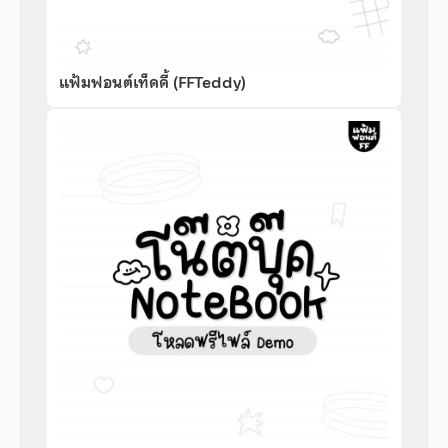
แฟ้มฟอนต์เท็ดดี้ (FFTeddy)