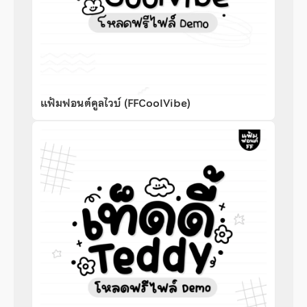
แฟ้มฟอนต์คูลไวบ์ (FFCoolVibe)