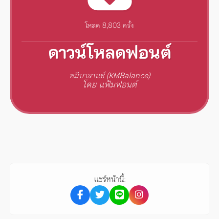
โหลด 8,803 ครั้ง
ดาวน์โหลดฟอนต์
หมีบาลานซ์ (KMBalance)
โดย แฟ้มฟอนต์
แชร์หน้านี้: