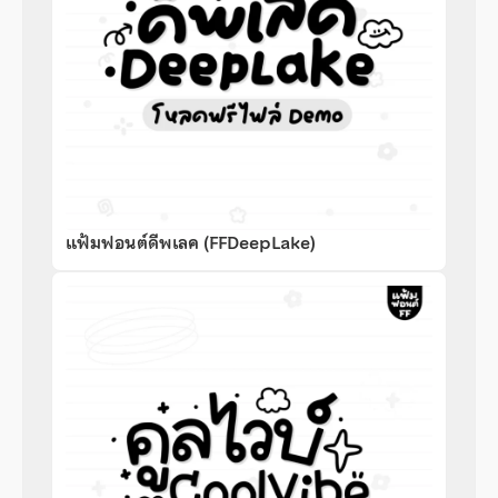
แฟ้มฟอนต์ดีพเลค (FFDeepLake)