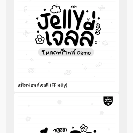
แฟ้มฟอนต์เจลลี่ (FFJelly)