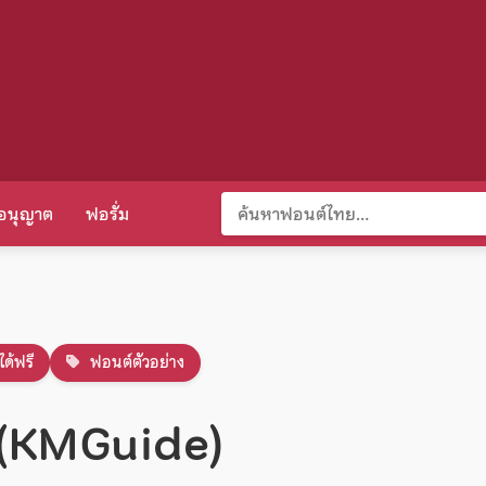
อนุญาต
ฟอรั่ม
ได้ฟรี
ฟอนต์ตัวอย่าง
์ (KMGuide)