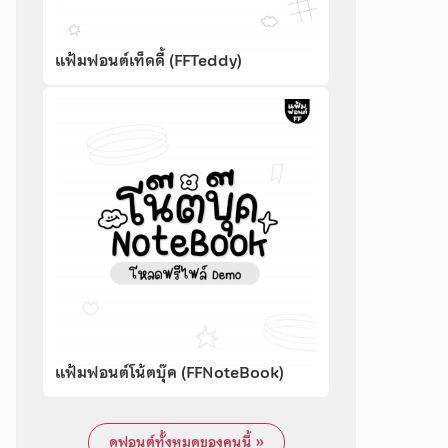
แฟ้มฟอนต์เท็ดดี้ (FFTeddy)
แฟ้มฟอนต์โน้ตบุ๊ค (FFNoteBook)
ดูฟอนต์ทั้งหมดของคนนี้ »