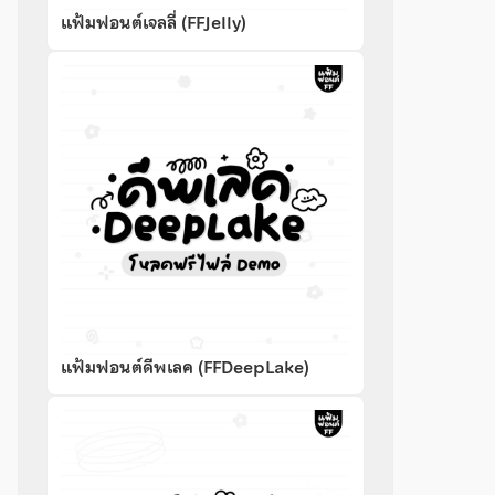
แฟ้มฟอนต์เจลลี่ (FFJelly)
แฟ้มฟอนต์ดีพเลค (FFDeepLake)