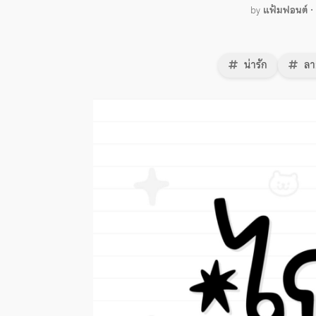
by
แฟ้มฟอนต์
•
น่ารัก
ลา