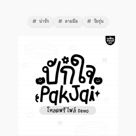
น่ารัก
ลายมือ
วัยรุ่น