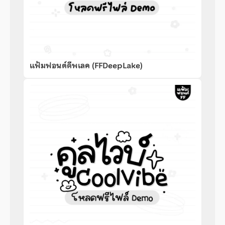
แฟ้มฟอนต์ดีพเลค (FFDeepLake)