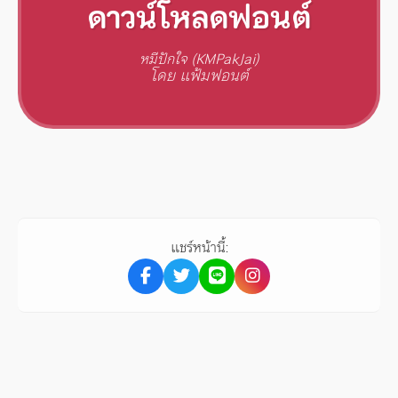
ดาวน์โหลดฟอนต์
หมีปักใจ (KMPakJai)
โดย แฟ้มฟอนต์
แชร์หน้านี้: