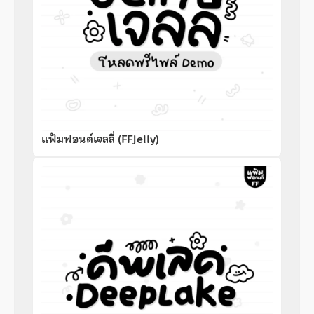
แฟ้มฟอนต์เจลลี่ (FFJelly)