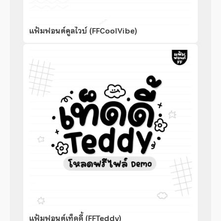
แฟ้มฟอนต์คูลไวบ์ (FFCoolVibe)
แฟ้มฟอนต์เท็ดดี้ (FFTeddy)