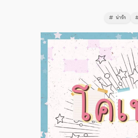
น่ารัก