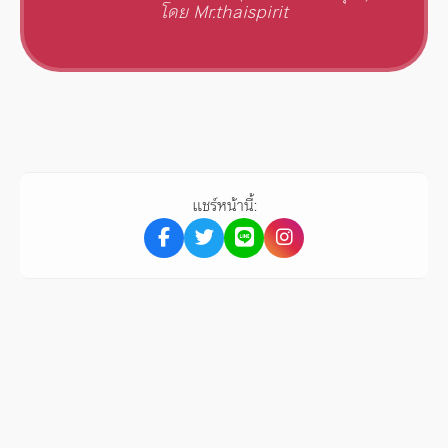
โดย Mr.thaispirit
แชร์หน้านี้: