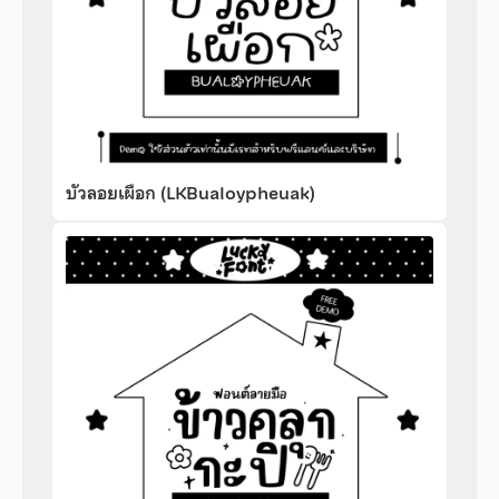
บัวลอยเผือก (LKBualoypheuak)