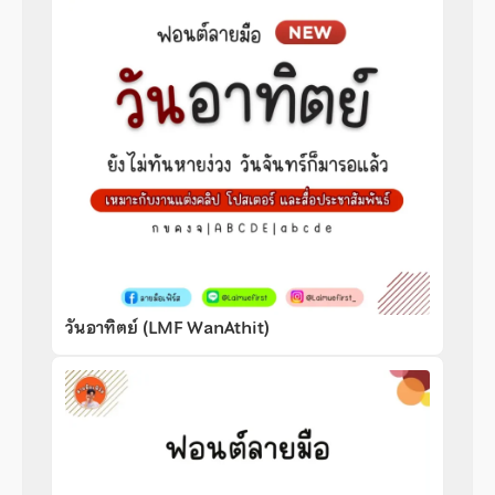
วันอาทิตย์ (LMF WanAthit)