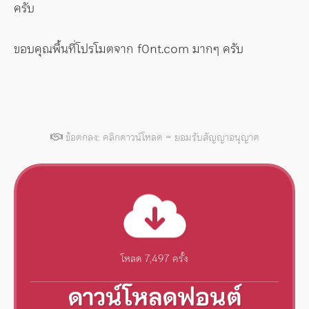
ครับ
ขอบคุณพื้นที่โปรโมตจาก f0nt.com มากๆ ครับ
ข้อตกลง: คลิกดาวน์โหลด = ยอมรับสัญญาอนุญาต
โหลด 7,497 ครั้ง
ดาวน์โหลดฟอนต์