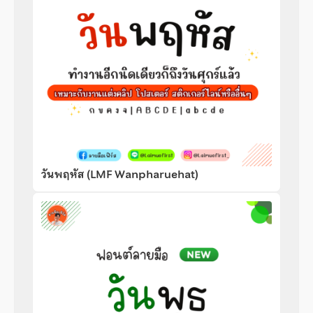
วันพฤหัส (LMF Wanpharuehat)