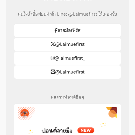
สนใจสั่งซื้อฟอนต์ ทัก Line: @Laimuefirst ได้เลยครับ
ลายมือเฟิร์ส
@Laimuefirst
@laimuefirst_
@Laimuefirst
ผลงานฟอนต์อื่นๆ