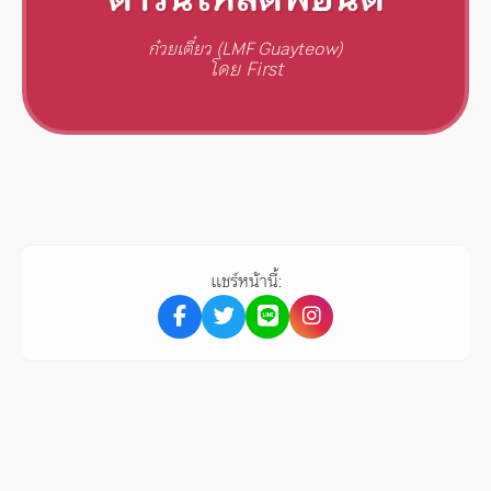
ก๋วยเตี๋ยว (LMF Guayteow)
โดย First
แชร์หน้านี้: