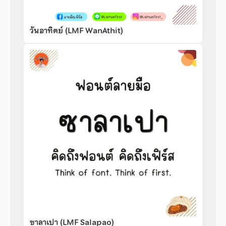
วันอาทิตย์ (LMF WanAthit)
ซาลาเปา (LMF Salapao)