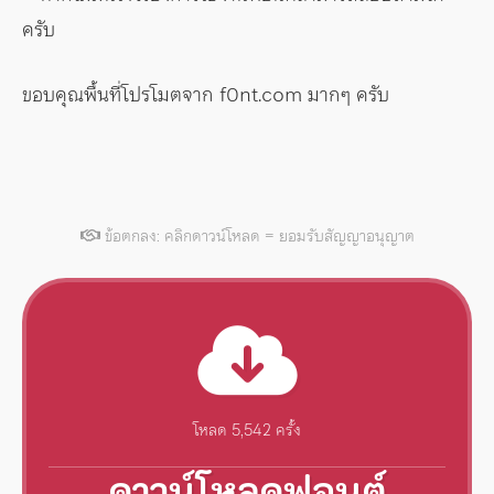
ครับ
ขอบคุณพื้นที่โปรโมตจาก f0nt.com มากๆ ครับ
ข้อตกลง: คลิกดาวน์โหลด = ยอมรับสัญญาอนุญาต
โหลด 5,542 ครั้ง
ดาวน์โหลดฟอนต์