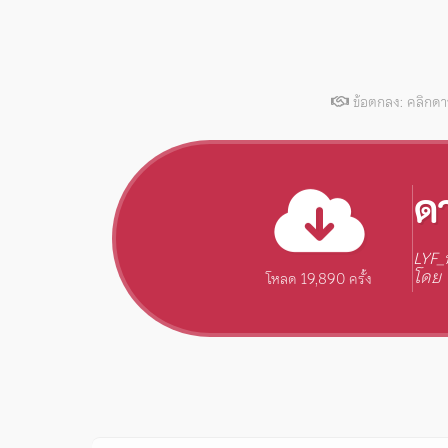
ข้อตกลง: คลิกด
ด
LYF_น
โดย
โหลด 19,890 ครั้ง