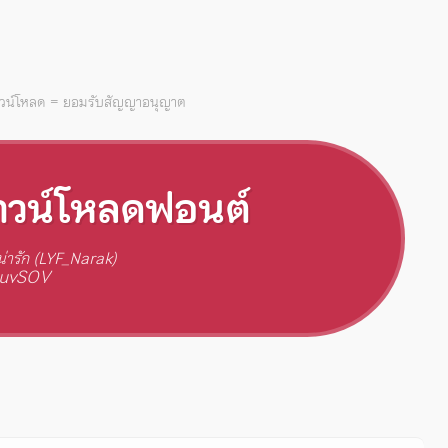
าวน์โหลด = ยอมรับสัญญาอนุญาต
าวน์โหลดฟอนต์
่ารัก (LYF_Narak)
 uvSOV