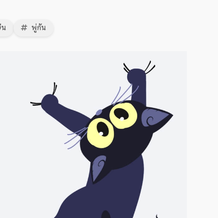
ีน
พู่กัน