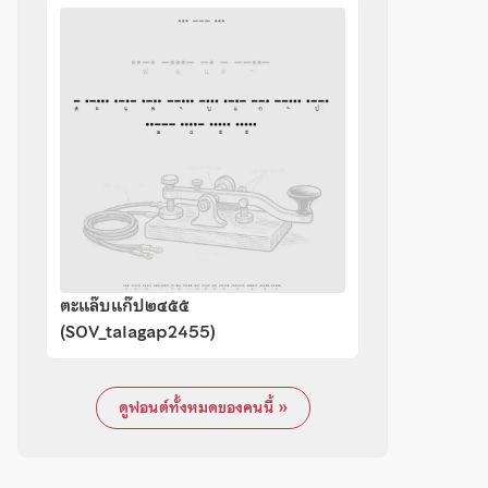
ตะแล๊บแก๊ป๒๔๕๕
(SOV_talagap2455)
ดูฟอนต์ทั้งหมดของคนนี้ »