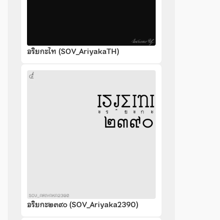
อริยกะไท (SOV_AriyakaTH)
อริยกะ๒๓๙๐ (SOV_Ariyaka2390)