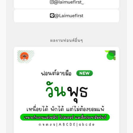
@laimuefirst_
@Laimuefirst
ผลงานฟอนต์อื่นๆ