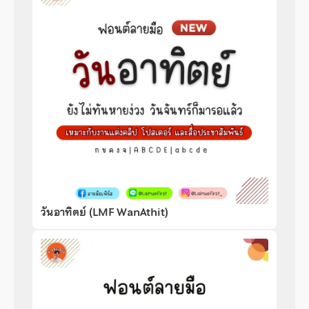
วันอาทิตย์ (LMF WanAthit)