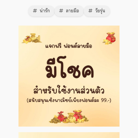
น่ารัก
ลายมือ
วัยรุ่น