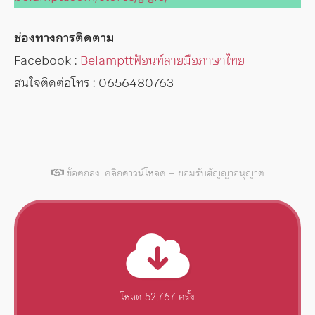
ช่องทางการติดตาม
Facebook :
Belampttฟ้อนท์ลายมือภาษาไทย
สนใจติดต่อโทร : 0656480763
ข้อตกลง: คลิกดาวน์โหลด = ยอมรับสัญญาอนุญาต
โหลด 52,767 ครั้ง