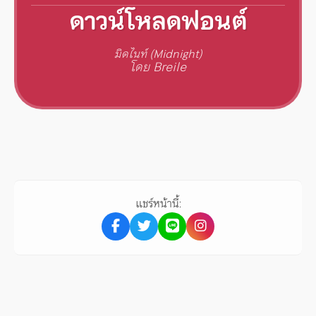
ดาวน์โหลดฟอนต์
มิดไนท์ (Midnight)
โดย Breile
แชร์หน้านี้: