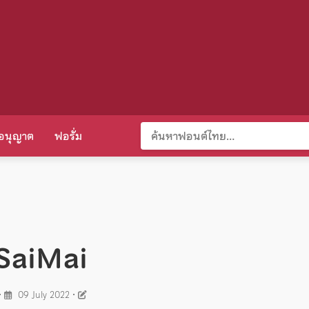
อนุญาต
ฟอรั่ม
SaiMai
•
09 July 2022
•