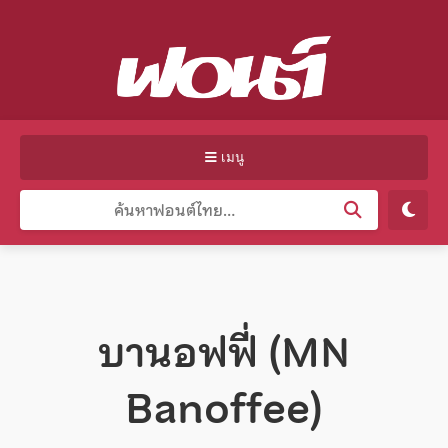
เมนู
บานอฟฟี่ (MN
Banoffee)