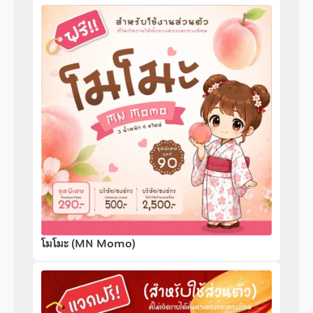
โมโมะ (MN Momo)