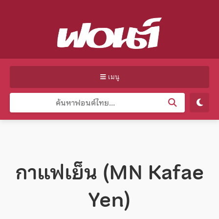
เมนู
กาแฟเย็น (MN Kafae
Yen)