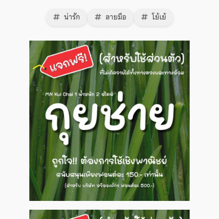
น่ารัก
ลายมือ
โย้เย้