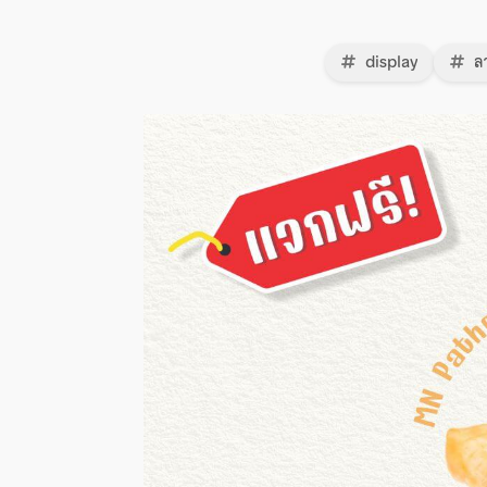
display
ลา