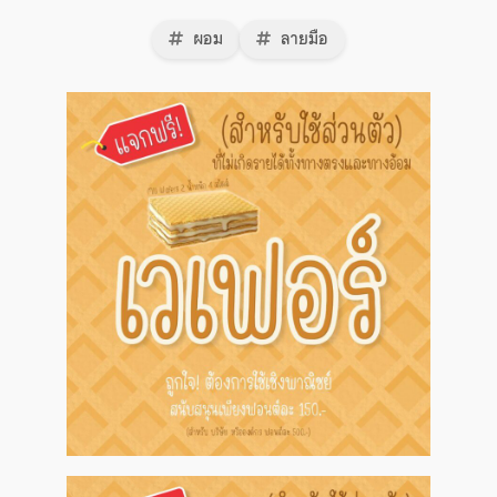
ผอม
ลายมือ