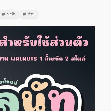
น่ารัก
อ้วน