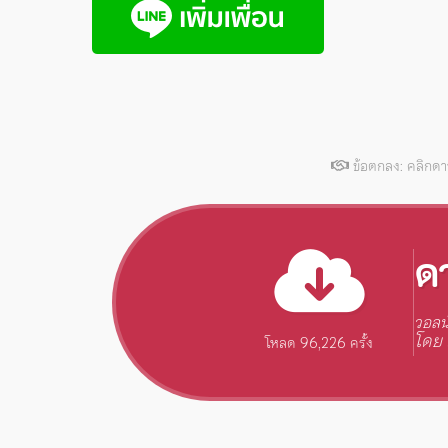
ข้อตกลง: คลิกด
ด
วอลน
โดย 
โหลด 96,226 ครั้ง