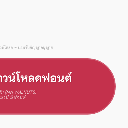
าวน์โหลด = ยอมรับสัญญาอนุญาต
าวน์โหลดฟอนต์
ัท (MN WALNUTS)
มานี มีฟอนต์