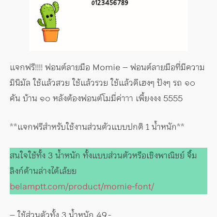
แจกฟรี!!!! ฟอนต์ลายมือ Momie – ฟอนต์ลายมือที่มีความ
มินิมัล ใช้แล้วสวย ใช้แล้วรวย ใช้แล้วดีเฮงๆ ปังๆ รถ ๑๐
คัน บ้าน ๑๐ หลังต้องฟอนต์โมมี่ค่าาา เพี้ยงงง 5555
**แจกฟรีสำหรับใช้งานส่วนตัวแบบปกติ 1 น้ำหนัก**
สนใจใช้ทั้ง 3 น้ำหนัก ทั้งแบบส่วนตัวหรือเชิงพาณิชย์ จิ้ม
ลิงก์ด้านล่างได้เล้ยย
belamptt.com/product/momie-font/
– ใช้ส่วนตัวทั้ง 3 น้ำหนัก 49.-