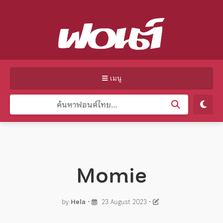
เมนู
Momie
by
Hela
•
23 August 2023
•