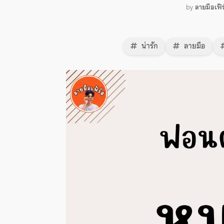
by
ลายมือเฟิร
น่ารัก
ลายมือ