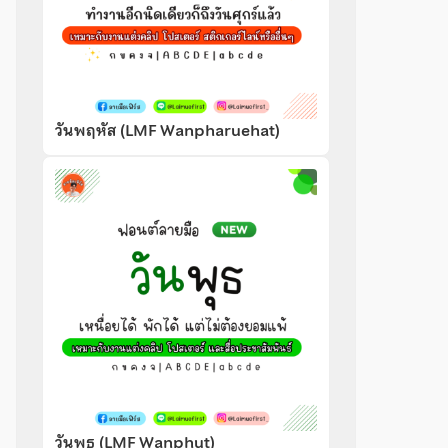
วันพฤหัส (LMF Wanpharuehat)
วันพุธ (LMF Wanphut)