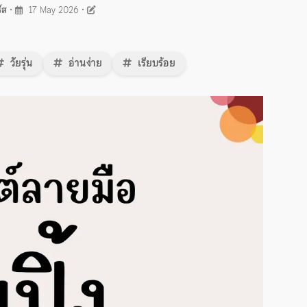
์ส
•
17 May 2026
•
วัยรุ่น
อ่านง่าย
เรียบร้อย