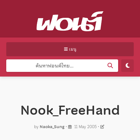
เมนู
Nook_FreeHand
by
Naoka_Sung
•
11 May 2005
•