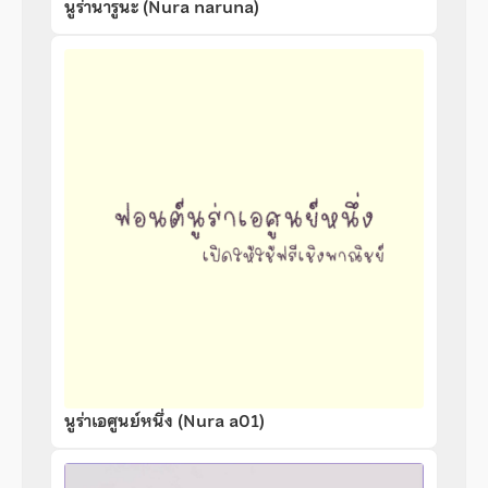
นูร่านารูนะ (Nura naruna)
นูร่าเอศูนย์หนึ่ง (Nura a01)