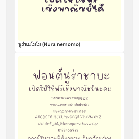
นูร่าเนโมโม (Nura nemomo)