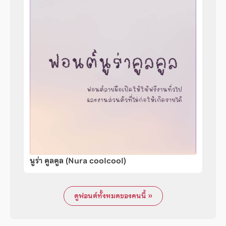
นูร่า คูลคูล (Nura coolcool)
ดูฟอนต์ทั้งหมดของคนนี้ »