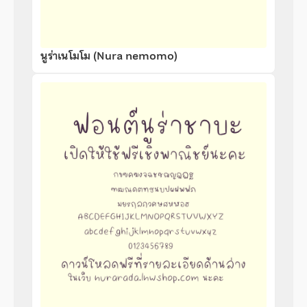
นูร่าเนโมโม (Nura nemomo)