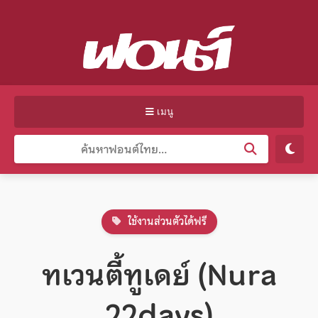
เมนู
ใช้งานส่วนตัวได้ฟรี
ทเวนตี้ทูเดย์ (Nura
22days)