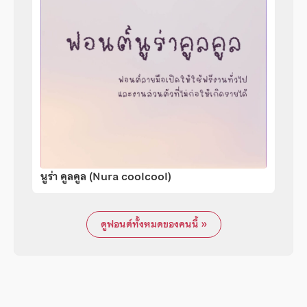
นูร่า คูลคูล (Nura coolcool)
ดูฟอนต์ทั้งหมดของคนนี้ »