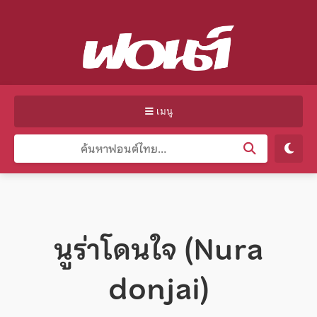
เมนู
นูร่าโดนใจ (Nura
donjai)