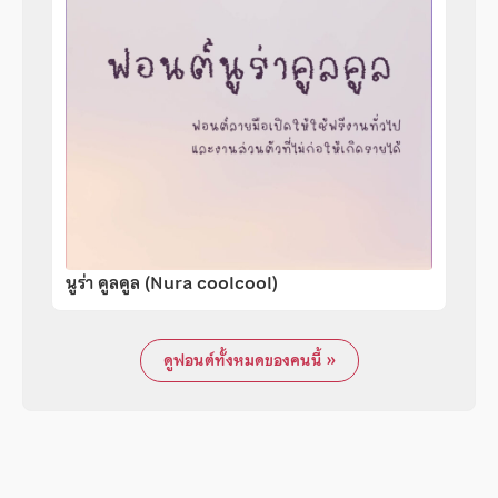
นูร่า คูลคูล (Nura coolcool)
ดูฟอนต์ทั้งหมดของคนนี้ »