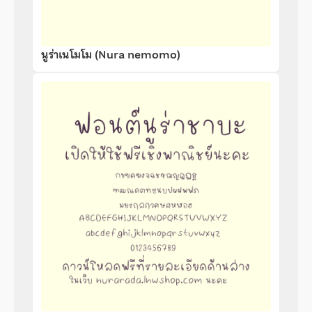
นูร่าเนโมโม (Nura nemomo)