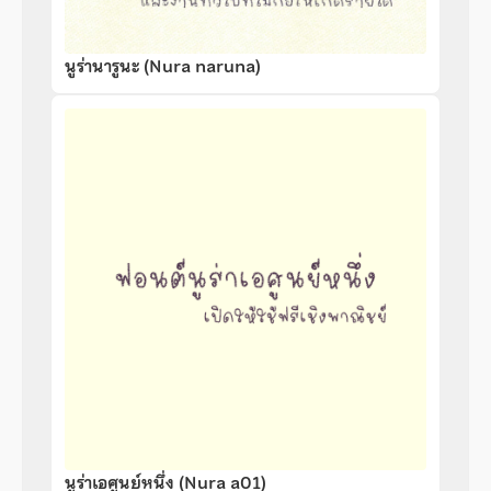
นูร่านารูนะ (Nura naruna)
นูร่าเอศูนย์หนึ่ง (Nura a01)