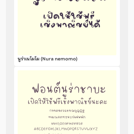
นูร่าเนโมโม (Nura nemomo)