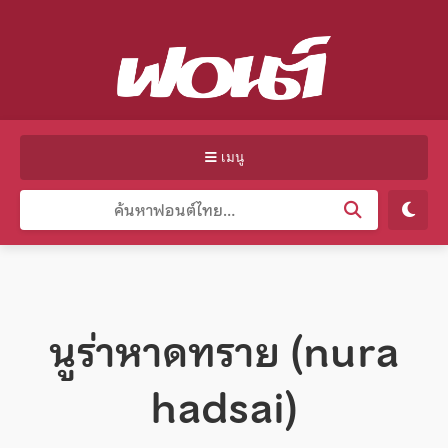
เมนู
นูร่าหาดทราย (nura
hadsai)