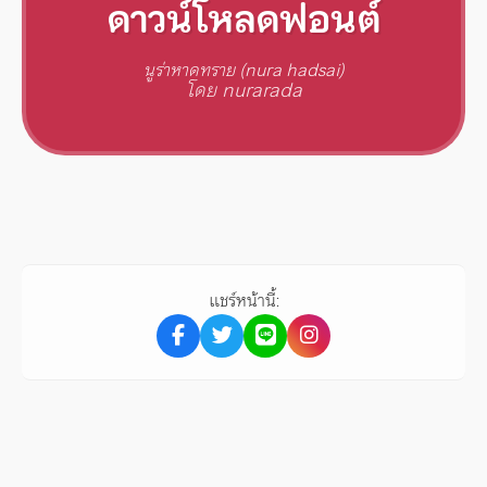
ดาวน์โหลดฟอนต์
นูร่าหาดทราย (nura hadsai)
โดย nurarada
แชร์หน้านี้: