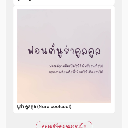
นูร่า คูลคูล (Nura coolcool)
ดูฟอนต์ทั้งหมดของคนนี้ »