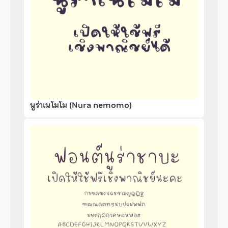
นูร่าเนโมโม (Nura nemomo)