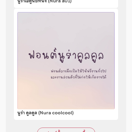
นูร่าเอศูนย์หนึ่ง (Nura a01)
นูร่า คูลคูล (Nura coolcool)