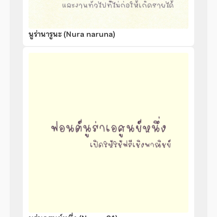
นูร่านารูนะ (Nura naruna)