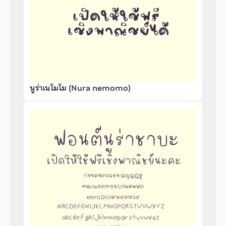
นูร่าเนโมโม (Nura nemomo)