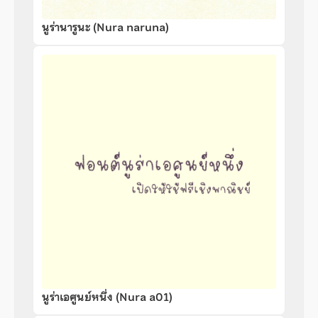
นูร่านารูนะ (Nura naruna)
นูร่าเอศูนย์หนึ่ง (Nura a01)