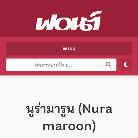
เมนู
นูร่ามารูน (Nura
maroon)