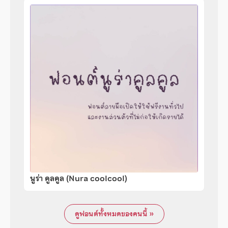
นูร่า คูลคูล (Nura coolcool)
ดูฟอนต์ทั้งหมดของคนนี้ »