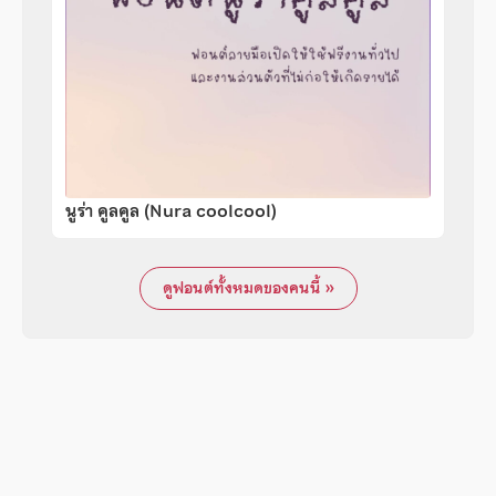
นูร่า คูลคูล (Nura coolcool)
ดูฟอนต์ทั้งหมดของคนนี้ »