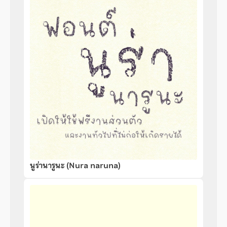
นูร่านารูนะ (Nura naruna)