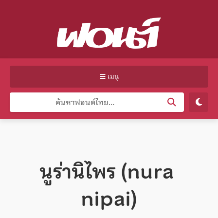
เมนู
นูร่านิไพร (nura
nipai)