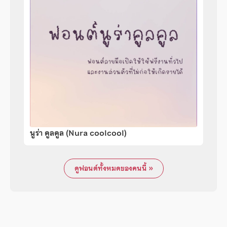
นูร่า คูลคูล (Nura coolcool)
ดูฟอนต์ทั้งหมดของคนนี้ »