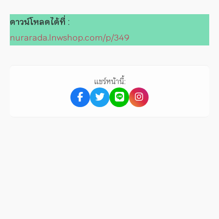
ดาวน์โหลดได้ที่
:
nurarada.lnwshop.com/p/349
แชร์หน้านี้: