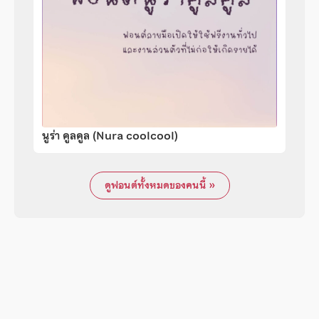
นูร่า คูลคูล (Nura coolcool)
ดูฟอนต์ทั้งหมดของคนนี้ »