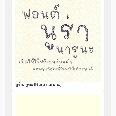
นูร่านารูนะ (Nura naruna)