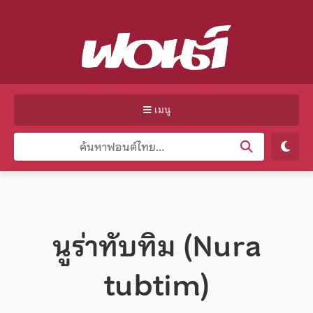
เมนู
นูร่าทับทิม (Nura
tubtim)