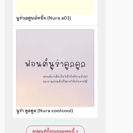
นูร่าเอศูนย์หนึ่ง (Nura a01)
นูร่า คูลคูล (Nura coolcool)
ดูฟอนต์ทั้งหมดของคนนี้ »