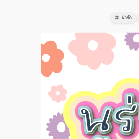
น่ารัก