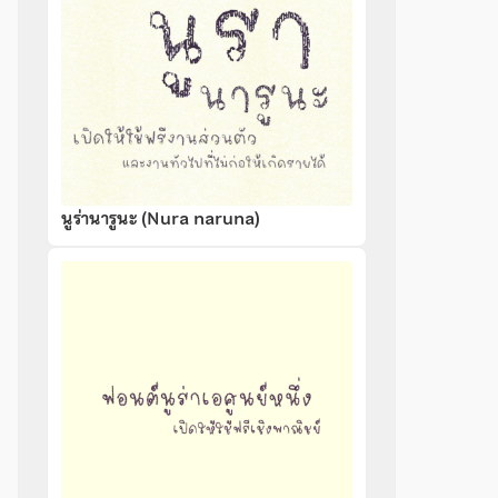
นูร่านารูนะ (Nura naruna)