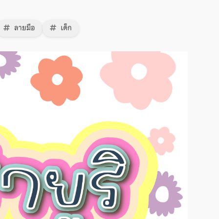
ลายมือ
เด็ก