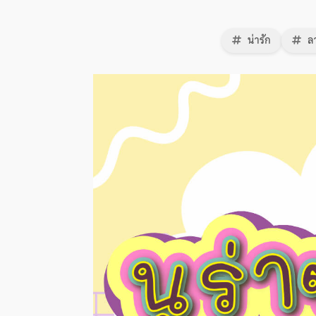
น่ารัก
ลา