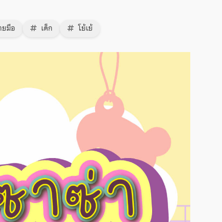
ยมือ
เด็ก
โย้เย้