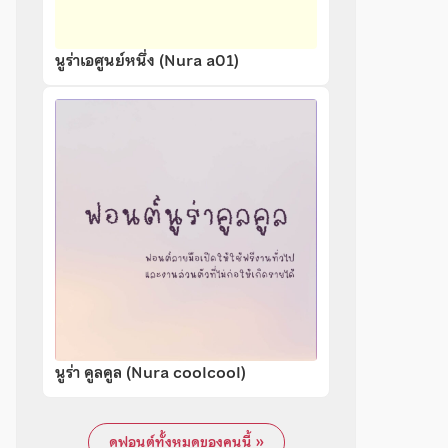
นูร่าเอศูนย์หนึ่ง (Nura a01)
นูร่า คูลคูล (Nura coolcool)
ดูฟอนต์ทั้งหมดของคนนี้ »