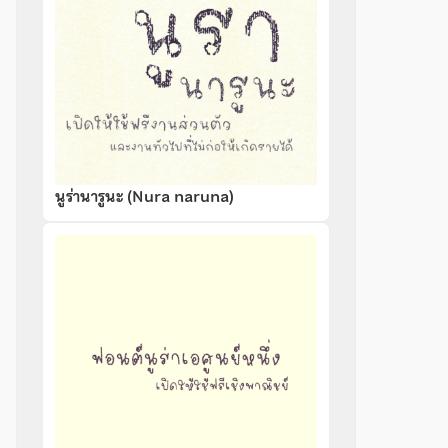
นูร่านารูนะ (Nura naruna)