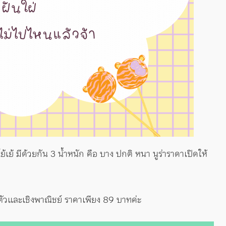
้เย้ มีด้วยกัน 3 น้ำหนัก คือ บาง ปกติ หนา นูร่าราดาเปิดให้
ตัวและเชิงพาณิชย์ ราคาเพียง 89 บาทค่ะ