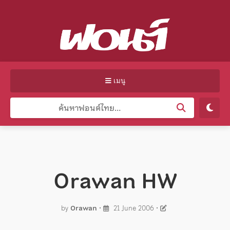
เมนู
Orawan HW
by
Orawan
•
21 June 2006
•