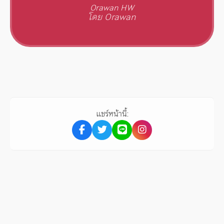
Orawan HW
โดย Orawan
แชร์หน้านี้: