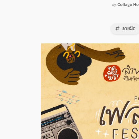
by
Collage H
ลายมือ