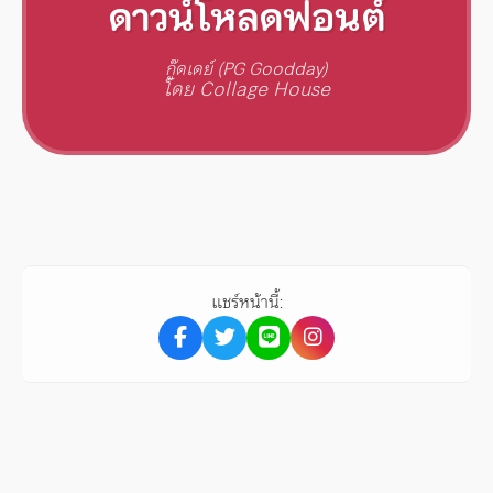
ดาวน์โหลดฟอนต์
กู๊ดเดย์ (PG Goodday)
โดย Collage House
แชร์หน้านี้: