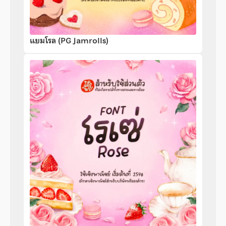
แยมโรล (PG Jamrolls)