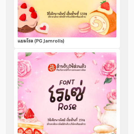
แยมโรล (PG Jamrolls)