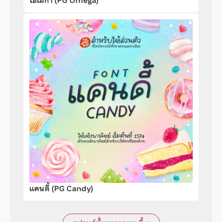
โอเมก้า (PG Omega)
แคนดี้ (PG Candy)