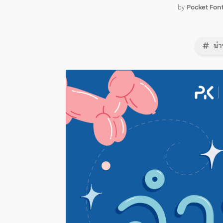
by
Pocket Fon
น่า