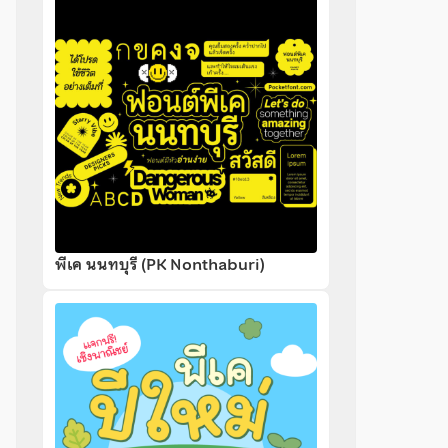
พีเค นนทบุรี (PK Nonthaburi)