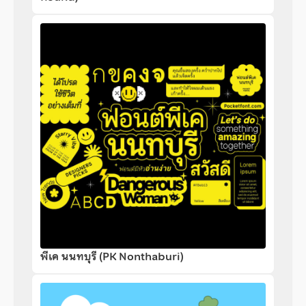
พีเค นนทบุรี (PK Nonthaburi)