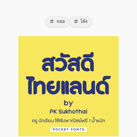
กลม
โค้ง