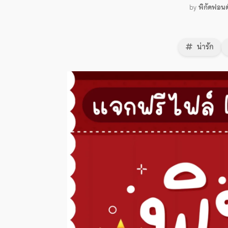
by
พิกัดฟอนต
น่ารัก