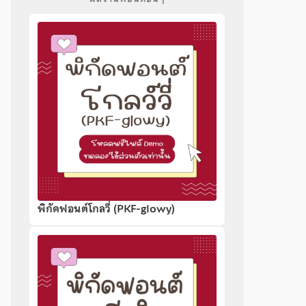
พิกัดฟอนต์โกลวี่ (PKF-glowy)