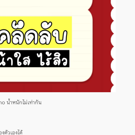
o น้ำหนักไม่เท่ากัน
งตัวเองได้