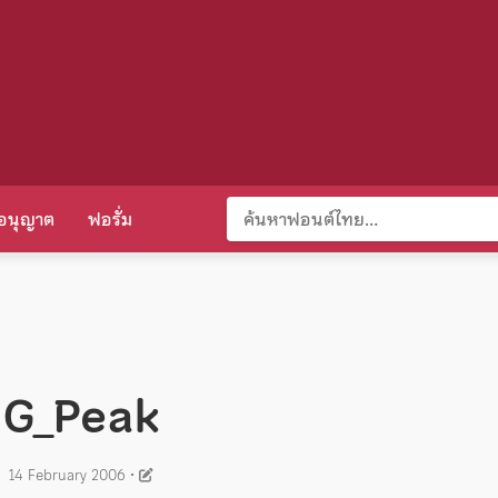
อนุญาต
ฟอรั่ม
G_Peak
14 February 2006
•