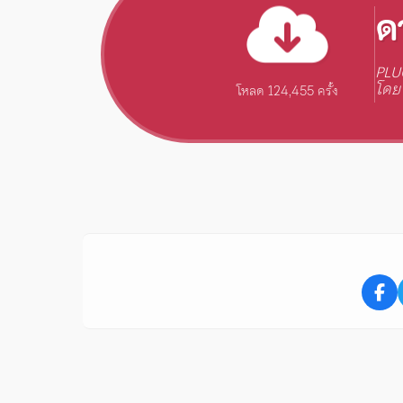
ด
PLU
โดย
โหลด 124,455 ครั้ง