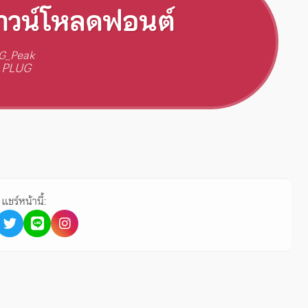
าวน์โหลดฟอนต์
G_Peak
 PLUG
แชร์หน้านี้: