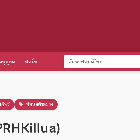
อนุญาต
ฟอรั่ม
ได้ฟรี
ฟอนต์ตัวอย่าง
 (PRHKillua)