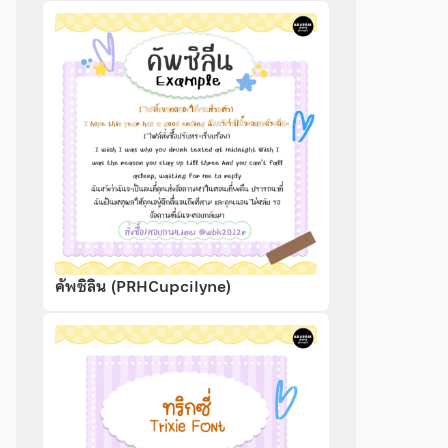
คัพซิลิน (PRHCupcilyne)