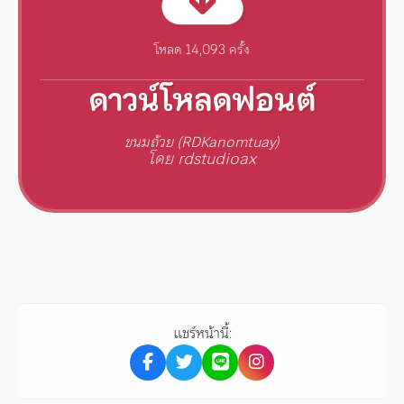
โหลด 14,093 ครั้ง
ดาวน์โหลดฟอนต์
ขนมถ้วย (RDKanomtuay)
โดย rdstudioax
แชร์หน้านี้: