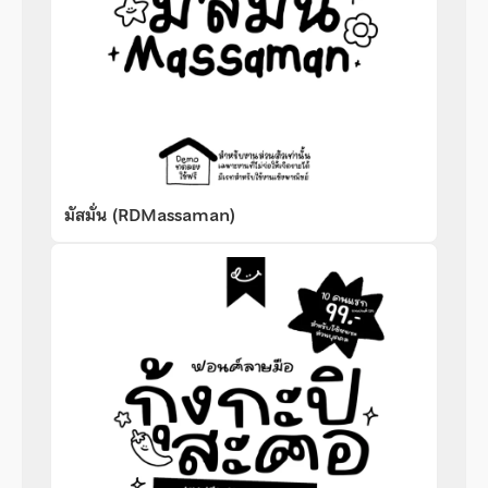
มัสมั่น (RDMassaman)