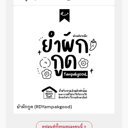
ยำผักกูด (RDYampakgood)
ดูฟอนต์ทั้งหมดของคนนี้ »