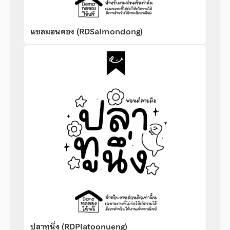
แซลมอนดอง (RDSalmondong)
ปลาทูนึ่ง (RDPlatoonueng)