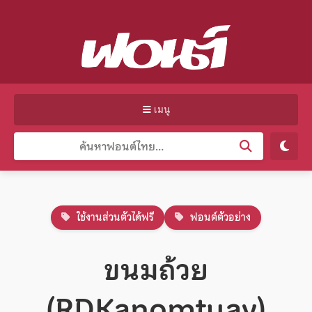
เมนู
ใช้งานส่วนตัวได้ฟรี
ฟอนต์ตัวอย่าง
ขนมถ้วย
(RDKanomtuay)